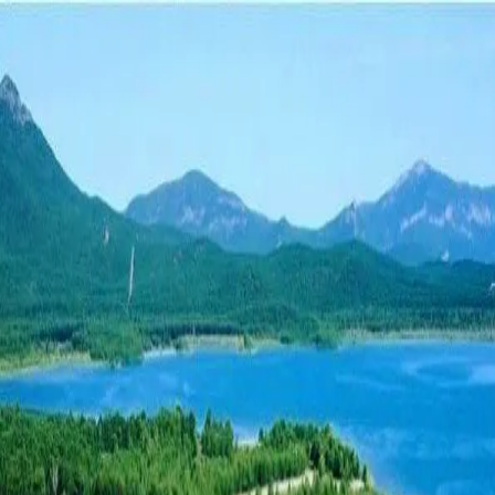
景点
泽伦达湖海滩
泽伦达湖海滩
海滩
泽伦丁区
泽伦达湖
是当地居民和游客中受欢迎的休闲娱乐场所。这里的
湖滩主要是沙滩，非常适合游泳和各类水上运动。
画廊