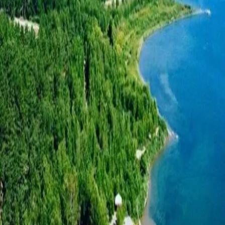
相似景点
海滩
什丘奇耶湖海滩
海滩
博罗沃耶湖海滩
海滩
米拉日