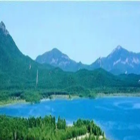
景点
什丘奇耶湖海滩
什丘奇耶湖海滩
海滩
布拉巴伊區
什丘奇耶湖
被郁郁葱葱的松树林环绕，是体验自然休闲的绝佳
之地。湖水清澈，海滩有沙滩和鹅卵石滩。
画廊