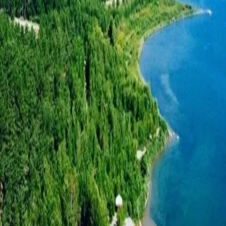
相似景点
海滩
泽伦达湖海滩
海滩
博罗沃耶湖海滩
海滩
米拉日