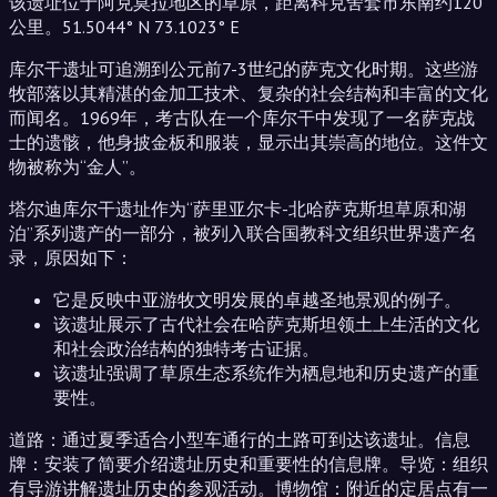
该遗址位于阿克莫拉地区的草原，距离科克舍套市东南约120
公里。51.5044° N 73.1023° E
库尔干遗址可追溯到公元前7-3世纪的萨克文化时期。这些游
牧部落以其精湛的金加工技术、复杂的社会结构和丰富的文化
而闻名。1969年，考古队在一个库尔干中发现了一名萨克战
士的遗骸，他身披金板和服装，显示出其崇高的地位。这件文
物被称为“金人”。
塔尔迪库尔干遗址作为“萨里亚尔卡-北哈萨克斯坦草原和湖
泊”系列遗产的一部分，被列入联合国教科文组织世界遗产名
录，原因如下：
它是反映中亚游牧文明发展的卓越圣地景观的例子。
该遗址展示了古代社会在哈萨克斯坦领土上生活的文化
和社会政治结构的独特考古证据。
该遗址强调了草原生态系统作为栖息地和历史遗产的重
要性。
道路：通过夏季适合小型车通行的土路可到达该遗址。信息
牌：安装了简要介绍遗址历史和重要性的信息牌。导览：组织
有导游讲解遗址历史的参观活动。博物馆：附近的定居点有一