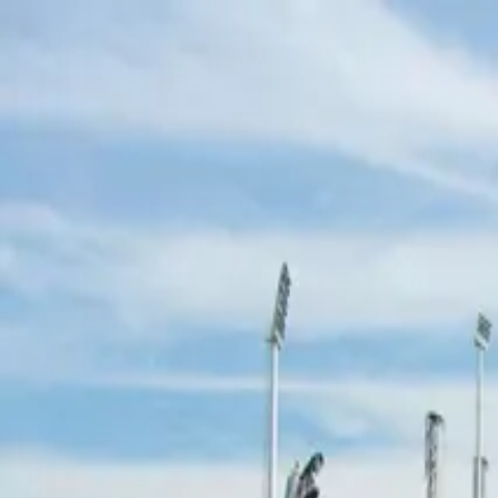
Места
Лыжная база в Бурабае
Лыжная база в Бурабае
Санки
Бурабайский район
Описание объекта:
Лыжная база в Бурабае предлагает широки
Расположение:
Бурабай, Казахстан. 53.2692° N, 70.1540° E
Типы трасс:
Детские трассы для санок и профессиональные тр
Инфраструктура:
Прокат снаряжения, парковка, кафетерии, р