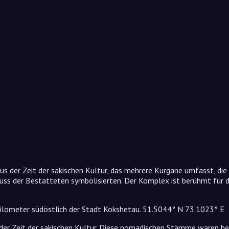
s der Zeit der sakischen Kultur, das mehrere Kurgane umfasst, die
luss der Bestatteten symbolisierten. Der Komplex ist berühmt für 
ilometer südöstlich der Stadt Kokshetau. 51.5044° N 73.1023° E
 der Zeit der sakischen Kultur. Diese nomadischen Stämme waren be