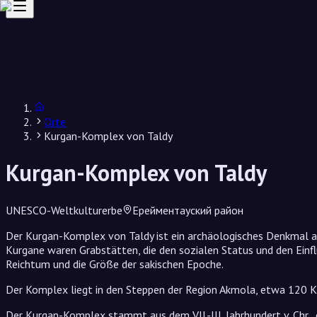
Orte
Kurgan-Komplex von Taldy
Kurgan-Komplex von Taldy
UNESCO-Weltkulturerbe
Ерейментауский район
Der Kurgan-Komplex von Taldy ist ein archäologisches Denkmal au
Kurgane waren Grabstätten, die den sozialen Status und den Einf
Reichtum und die Größe der sakischen Epoche.
Der Komplex liegt in den Steppen der Region Akmola, etwa 120 K
Der Kurgan-Komplex stammt aus dem VII.-III. Jahrhundert v. Chr.,