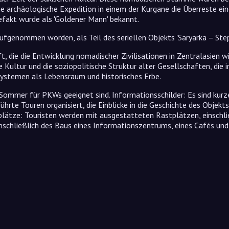
ine archäologische Expedition in einem der Kurgane die Überreste ei
efakt wurde als 'Goldener Mann' bekannt.
ufgenommen worden, als Teil des seriellen Objekts 'Saryarka – Ste
ft, die die Entwicklung nomadischer Zivilisationen in Zentralasien w
e Kultur und die soziopolitische Struktur alter Gesellschaften, die
ystemen als Lebensraum und historisches Erbe.
Sommer für PKWs geeignet sind. Informationsschilder: Es sind kurze
te Touren organisiert, die Einblicke in die Geschichte des Objekts
ätze: Touristen werden mit ausgestatteten Rastplätzen, einschließ
inschließlich des Baus eines Informationszentrums, eines Cafés und