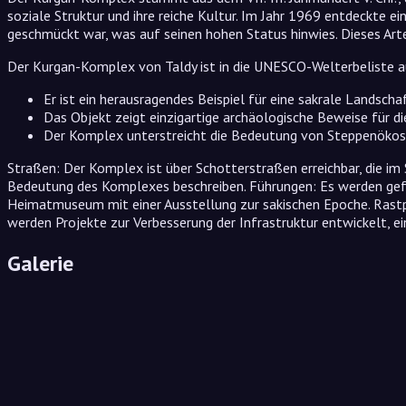
soziale Struktur und ihre reiche Kultur. Im Jahr 1969 entdeckte e
geschmückt war, was auf seinen hohen Status hinwies. Dieses Art
Der Kurgan-Komplex von Taldy ist in die UNESCO-Welterbeliste a
Er ist ein herausragendes Beispiel für eine sakrale Landscha
Das Objekt zeigt einzigartige archäologische Beweise für di
Der Komplex unterstreicht die Bedeutung von Steppenökos
Straßen: Der Komplex ist über Schotterstraßen erreichbar, die im 
Bedeutung des Komplexes beschreiben. Führungen: Es werden geführ
Heimatmuseum mit einer Ausstellung zur sakischen Epoche. Rastpl
werden Projekte zur Verbesserung der Infrastruktur entwickelt, e
Galerie